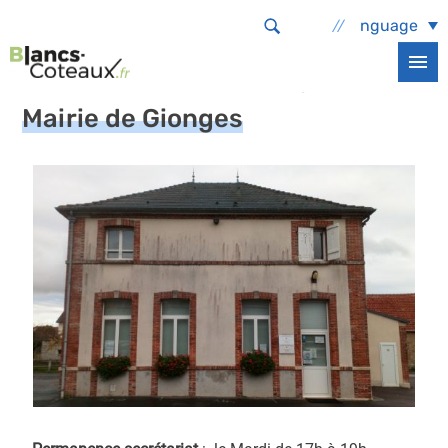
Aller au contenu principal
Select Language
Accueil
La commune
Infos services
L'accueil en mairie
Mairie de Gionges
Mairie de Gionges