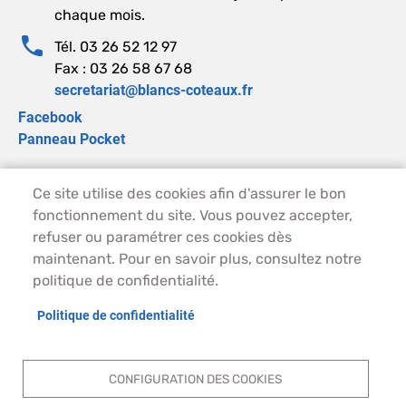
chaque mois.
Tél. 03 26 52 12 97
Fax : 03 26 58 67 68
secretariat@blancs-coteaux.fr
Facebook
Panneau Pocket
Ce site utilise des cookies afin d'assurer le bon
PIED DE PAGE - BLANCS-COTEAUX
ACCUEIL
fonctionnement du site. Vous pouvez accepter,
PLAN DU SITE
refuser ou paramétrer ces cookies dès
CONTACT
maintenant. Pour en savoir plus, consultez notre
MENTIONS LÉGALES
politique de confidentialité.
DONNÉES PERSONNELLES
Politique de confidentialité
ACCESSIBILITÉ
COOKIES
S'IDENTIFIER
CONFIGURATION DES COOKIES