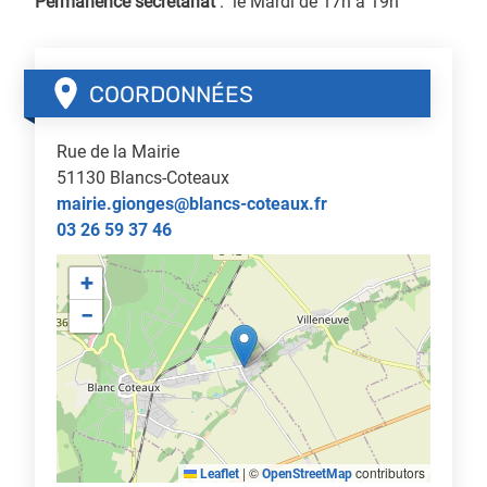
Permanence secrétariat
: le Mardi de 17h à 19h
COORDONNÉES
Rue de la Mairie
51130
Blancs-Coteaux
mairie.gionges@blancs-coteaux.fr
03 26 59 37 46
+
−
|
©
contributors
Leaflet
OpenStreetMap