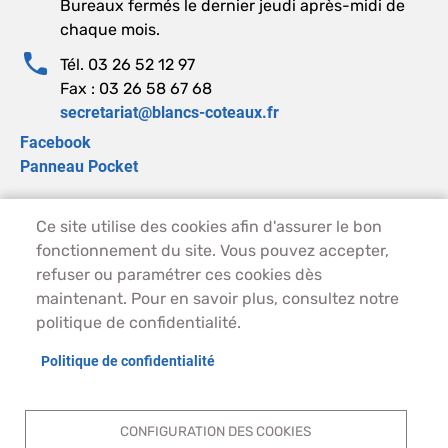
Bureaux fermés le dernier jeudi après-midi de
chaque mois.
Tél. 03 26 52 12 97
Fax : 03 26 58 67 68
secretariat@blancs-coteaux.fr
Facebook
Panneau Pocket
Ce site utilise des cookies afin d'assurer le bon
PIED DE PAGE - BLANCS-COTEAUX
ACCUEIL
fonctionnement du site. Vous pouvez accepter,
PLAN DU SITE
refuser ou paramétrer ces cookies dès
CONTACT
maintenant. Pour en savoir plus, consultez notre
MENTIONS LÉGALES
politique de confidentialité.
DONNÉES PERSONNELLES
Politique de confidentialité
ACCESSIBILITÉ
COOKIES
S'IDENTIFIER
CONFIGURATION DES COOKIES