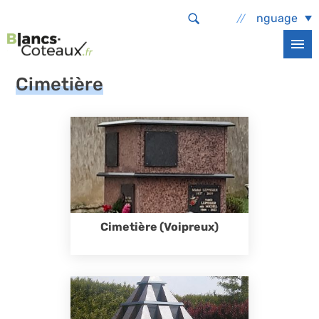
Aller au contenu principal
Select Language
Accueil
Services et démarches
Etat civil
Cimetière
Cimetière
Cimetière (Voipreux)