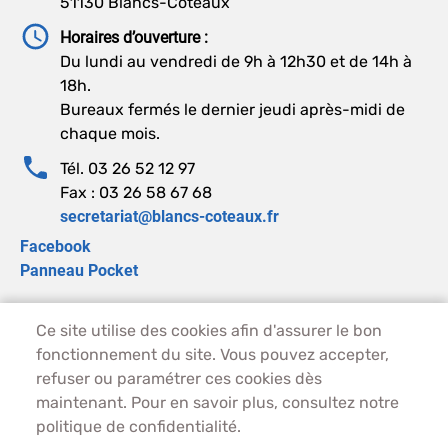
51130 Blancs-Coteaux
Horaires d’ouverture :
Du lundi au vendredi de 9h à 12h30 et de 14h à
18h.
Bureaux fermés le dernier jeudi après-midi de
chaque mois.
Tél. 03 26 52 12 97
Fax : 03 26 58 67 68
secretariat@blancs-coteaux.fr
Facebook
Panneau Pocket
Ce site utilise des cookies afin d'assurer le bon
PIED DE PAGE - BLANCS-COTEAUX
ACCUEIL
fonctionnement du site. Vous pouvez accepter,
PLAN DU SITE
refuser ou paramétrer ces cookies dès
CONTACT
maintenant. Pour en savoir plus, consultez notre
MENTIONS LÉGALES
politique de confidentialité.
DONNÉES PERSONNELLES