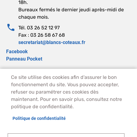
18h.
Bureaux fermés le dernier jeudi après-midi de
chaque mois.
Tél. 03 26 52 12 97
Fax : 03 26 58 67 68
secretariat@blancs-coteaux.fr
Facebook
Panneau Pocket
Ce site utilise des cookies afin d'assurer le bon
PIED DE PAGE - BLANCS-COTEAUX
ACCUEIL
fonctionnement du site. Vous pouvez accepter,
PLAN DU SITE
refuser ou paramétrer ces cookies dès
CONTACT
maintenant. Pour en savoir plus, consultez notre
MENTIONS LÉGALES
politique de confidentialité.
DONNÉES PERSONNELLES
Politique de confidentialité
ACCESSIBILITÉ
COOKIES
S'IDENTIFIER