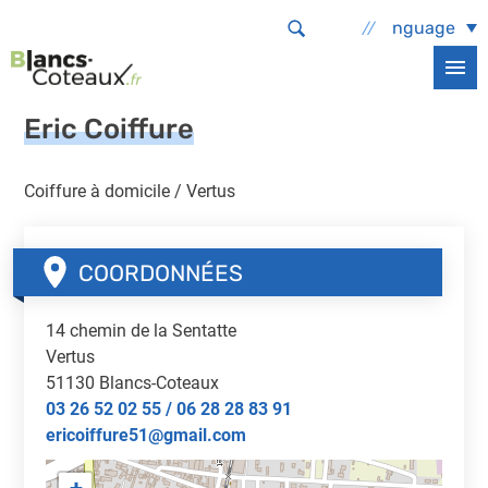
Aller au contenu principal
Select Language
Accueil
Services et démarches
Economie locale
Commerces et entreprises
Eric Coiffure
Eric Coiffure
Coiffure à domicile / Vertus
COORDONNÉES
14 chemin de la Sentatte
Vertus
51130
Blancs-Coteaux
03 26 52 02 55 / 06 28 28 83 91
ericoiffure51@gmail.com