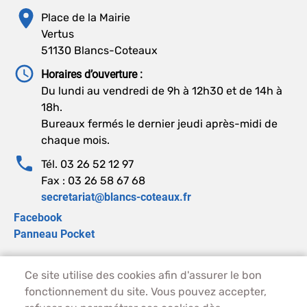
Place de la Mairie
Vertus
51130 Blancs-Coteaux
Horaires d’ouverture :
Du lundi au vendredi de 9h à 12h30 et de 14h à
18h.
Bureaux fermés le dernier jeudi après-midi de
chaque mois.
Tél. 03 26 52 12 97
Fax : 03 26 58 67 68
secretariat@blancs-coteaux.fr
Facebook
Panneau Pocket
Ce site utilise des cookies afin d'assurer le bon
PIED DE PAGE - BLANCS-COTEAUX
ACCUEIL
fonctionnement du site. Vous pouvez accepter,
PLAN DU SITE