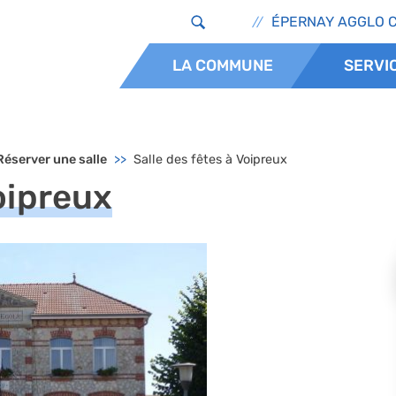
Aller au contenu principal
Header - Lie
ÉPERNAY AGGLO 
x
LA COMMUNE
SERVI
Réserver une salle
Salle des fêtes à Voipreux
oipreux