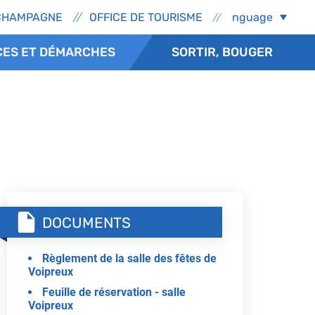
ns externes - Épernay
Select Language
CHAMPAGNE
OFFICE DE TOURISME
CES ET DÉMARCHES
SORTIR, BOUGER
DOCUMENTS
Règlement de la salle des fêtes de
Voipreux
Feuille de réservation - salle
Voipreux