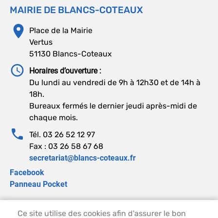
MAIRIE DE BLANCS-COTEAUX
Place de la Mairie
Vertus
51130 Blancs-Coteaux
Horaires d’ouverture :
Du lundi au vendredi de 9h à 12h30 et de 14h à
18h.
Bureaux fermés le dernier jeudi après-midi de
chaque mois.
Tél. 03 26 52 12 97
Fax : 03 26 58 67 68
secretariat@blancs-coteaux.fr
Facebook
Panneau Pocket
Ce site utilise des cookies afin d'assurer le bon
PIED DE PAGE - BLANCS-COTEAUX