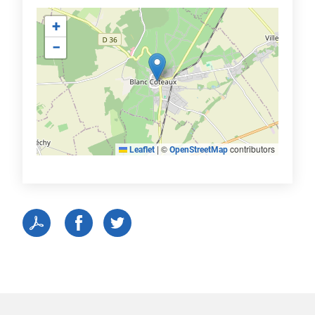
+
−
|
©
contributors
Leaflet
OpenStreetMap