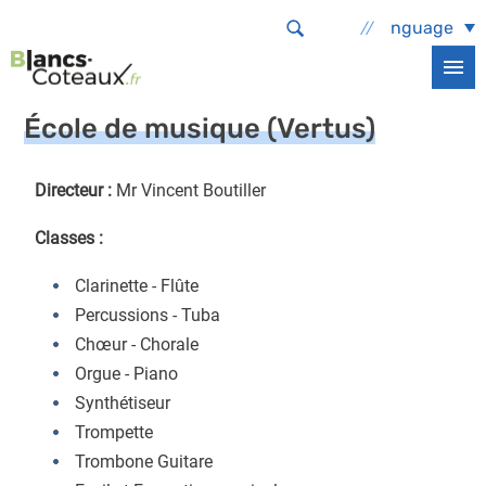
Aller au contenu principal
Select Language
Accueil
Sortir, bouger
Vie culturelle
Equipements culturels
École de musique (Vertus)
École de musique (Vertus)
Directeur :
Mr Vincent Boutiller
Classes :
Clarinette - Flûte
Percussions - Tuba
Chœur - Chorale
Orgue - Piano
Synthétiseur
Trompette
Trombone Guitare